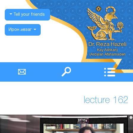
Tell your friends
Ирон ӕвзаг
Dr. Reza Hazeli
Ardalan Afsharnaderi)
lecture 162