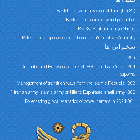
نسک ها
Book1- Iranzamin School of Thought (IST)
Book2- The secret of world phonetics
Book3- Shahnameh-ye Naderi
Bokk4-The proposed constitution of Iran's elective Monarchy
سخنرانی ها
305
304-Dramatic and Hollywood attack of IRGC and Israel's real
response
303- Management of transition ways from the Islamic Republic
302- Iranian army, Islamic army or Nile to Euphrates Israeli army ?
301-Forecasting global scenarios of power centers in 2024