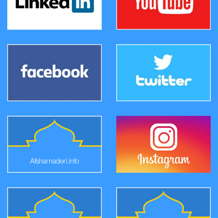
Afsharnaderi.info