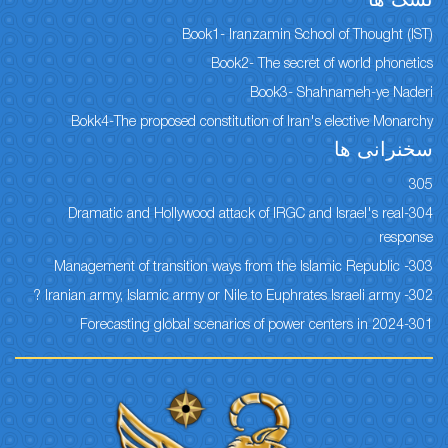
نسک ها
Book1- Iranzamin School of Thought (IST)
Book2- The secret of world phonetics
Book3- Shahnameh-ye Naderi
Bokk4-The proposed constitution of Iran's elective Monarchy
سخنرانی ها
305
304-Dramatic and Hollywood attack of IRGC and Israel's real
response
303- Management of transition ways from the Islamic Republic
302- Iranian army, Islamic army or Nile to Euphrates Israeli army ?
301-Forecasting global scenarios of power centers in 2024