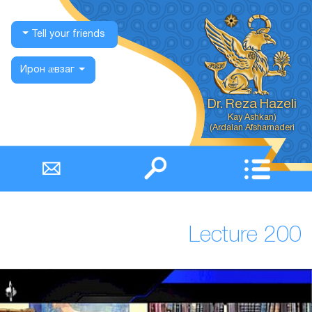
Tell your friends
Ирон ӕвзаг
Dr. Reza Hazeli
Ardalan Afsharnaderi)
Lecture 200