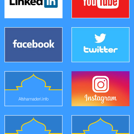
Afsharnaderi.info