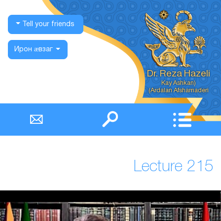
Tell your friends
Ирон ӕвзаг
Dr. Reza Hazeli
Ardalan Afsharnaderi)
Lecture 215