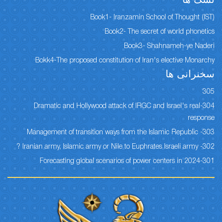
نسک ها
Book1- Iranzamin School of Thought (IST)
Book2- The secret of world phonetics
Book3- Shahnameh-ye Naderi
Bokk4-The proposed constitution of Iran's elective Monarchy
سخنرانی ها
305
304-Dramatic and Hollywood attack of IRGC and Israel's real
response
303- Management of transition ways from the Islamic Republic
302- Iranian army, Islamic army or Nile to Euphrates Israeli army ?
301-Forecasting global scenarios of power centers in 2024