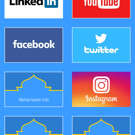
Afsharnaderi.info