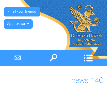
Tell your friends
Ирон ӕвзаг
Dr. Reza Hazeli
Ardalan Afsharnaderi)
news 140