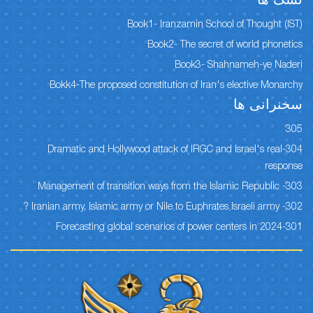
نسک ها
Book1- Iranzamin School of Thought (IST)
Book2- The secret of world phonetics
Book3- Shahnameh-ye Naderi
Bokk4-The proposed constitution of Iran's elective Monarchy
سخنرانی ها
305
304-Dramatic and Hollywood attack of IRGC and Israel's real
response
303- Management of transition ways from the Islamic Republic
302- Iranian army, Islamic army or Nile to Euphrates Israeli army ?
301-Forecasting global scenarios of power centers in 2024