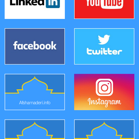
Afsharnaderi.info