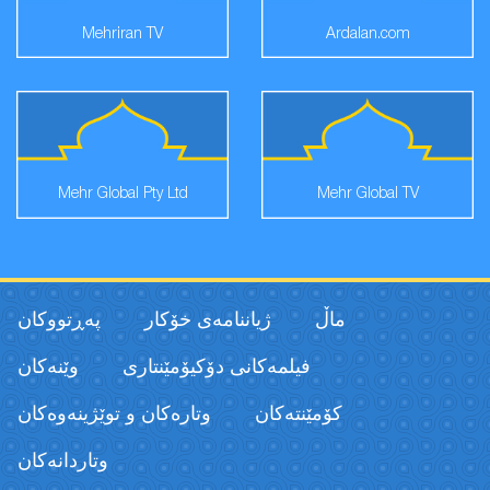
Mehriran TV
Ardalan.com
Mehr Global Pty Ltd
Mehr Global TV
ماڵ
ژیاننامەی خۆکار
پەڕتووكان
فیلمەكانی دۆکیۆمێنتاری
وێنەکان
كۆمێنتەكان
وتارەکان و توێژینەوەکان
وتاردانەكان