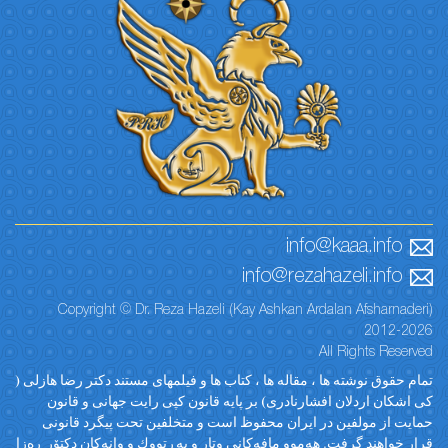
info@kaaa.info
info@rezahazeli.info
Copyright © Dr. Reza Hazeli (Kay Ashkan Ardalan Afsharnaderi)
2012-2026
All Rights Reserved
تمام حقوق نوشته ها ، مقاله ها ، کتاب ها و فیلمهای مستند دکتر رضا هازلی (
کی اشکان اردلان افشارنادری) بر پایه قانون کپی رایت جهانی و قانون
حمایت از مولفین در ایران محفوظ است و متخلفین تحت پیگرد قانونی
قرار خواهند گرفت. ‎هەموو مافەکانی وتار و پەڕتووك و وانەکان دکتۆر ڕەزا