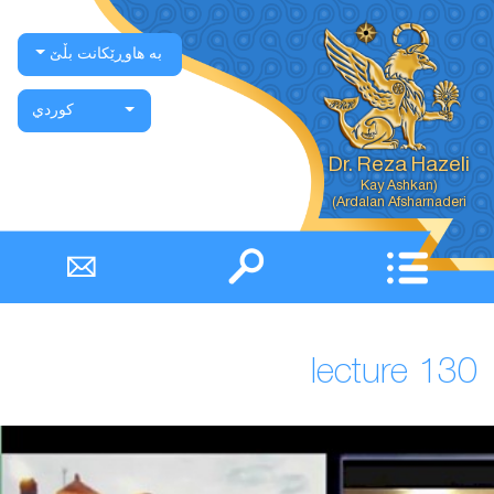
بە هاوڕێکانت بڵێ
كوردي
Dr. Reza Hazeli
Ardalan Afsharnaderi)
lecture 130