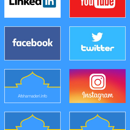
Afsharnaderi.info