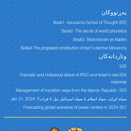
پەڕتووكان
Book1- Iranzamin School of Thought (IST)
Book2- The secret of world phonetics
Book3- Shahnameh-ye Naderi
Bokk4-The proposed constitution of Iran's elective Monarchy
وتاردانەكان
305
304-Dramatic and Hollywood attack of IRGC and Israel's real
response
303- Management of transition ways from the Islamic Republic
سپاه ایران، سپاه اسلام یا سپاه اسرائیل نیل تا فرات؟ /Jan 21, 2024
301-Forecasting global scenarios of power centers in 2024