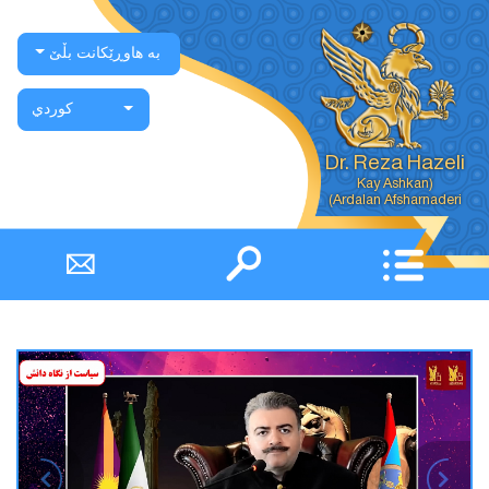
بە هاوڕێکانت بڵێ
كوردي
Dr. Reza Hazeli
Ardalan Afsharnaderi)