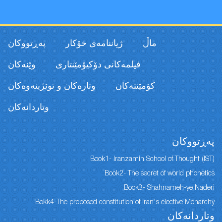
ماڵ
ژیاننامەی خۆکار
پەڕتووكان
فیلمەكانی دۆکیۆمێنتاری
وێنەکان
كۆمێنتەكان
وتارەکان و توێژینەوەکان
وتاردانەكان
پەڕتووكان
Book1- Iranzamin School of Thought (IST)
Book2- The secret of world phonetics
Book3- Shahnameh-ye Naderi
Bokk4-The proposed constitution of Iran's elective Monarchy
وتاردانەكان