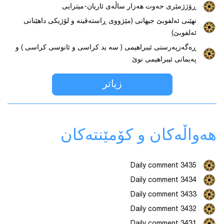
ڕۆژژمێری حەوت هەزار ساڵەی ئاریان-میترایی
نهێنی ئەلفوبێ جیهانی (مێژووی ڕاستەقینە و لۆژیکی داهێنانی
ئەلفوبێ)
ڕەگەزپەرستی ئیبراهیمی ( سه ید کراسی و ئانوسی کراسی ) و
پەیمانی ئیبراهیمی نوێ
زیاتر
هەواڵەكان و كۆمێنتەكان
Daily comment 3435
Daily comment 3434
Daily comment 3433
Daily comment 3432
Daily comment 3431