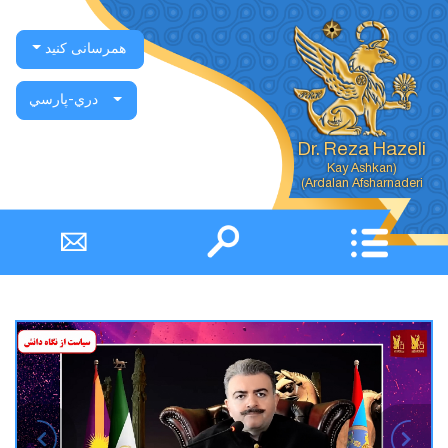
همرسانی کنید
دري-پارسي
Dr. Reza Hazeli
Ardalan Afsharnaderi)