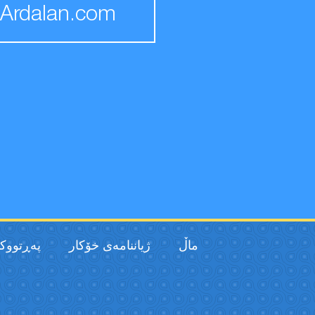
Ardalan.com
ماڵ
ژیاننامەی خۆکار
پەڕتووك