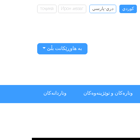
كوردي
دري-پارسي
Ирон ӕвзаг
тоҷикӣ
بە هاوڕێکانت بڵێ
وتارەکان و توێژینەوەکان
وتاردانەكان