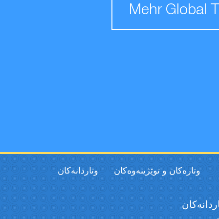
Mehr Global 
وتارەکان و توێژینەوەکان
وتاردانەكان
ردانەكان