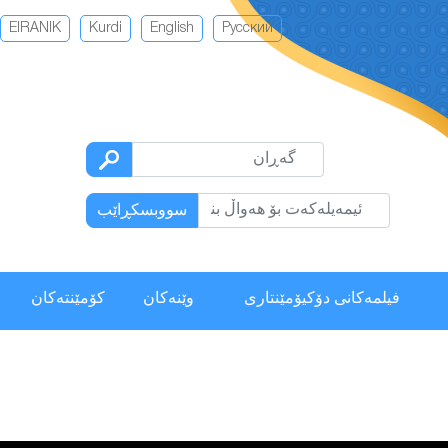
EIRANIK
Kurdi
English
Русский
سووبسكڕاێب
فیلمەكانی دۆکیۆمێنتاری
وێنەکان
كۆمێنتەكان