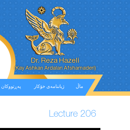
Dr. Reza Hazeli
(Kay Ashkan Ardalan Afsharnaderi)
ماڵ
ژیاننامەی خۆکار
پەڕتووكان
Lecture 206