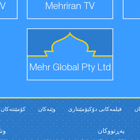
TV
Mehriran TV
Mehr Global Pty Ltd
ان
فیلمەكانی دۆکیۆمێنتاری
وێنەکان
كۆمێنتەكان
پەڕتووكان
وتا