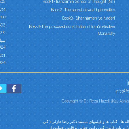
305
Book1- Iranzamin School of Thought (IST)
Book2- The secret of world phonetics
onse
Book3- Shahnameh-ye Naderi
Bokk4-The proposed constitution of Iran's elective
lic
Monarchy
024
024
info@r
Copyright © Dr. Reza Hazeli (Kay Ashka
ه ها ، کتاب ها و فیلمهای مستند دکتر رضا هازلی ( کی
 بر پایه قانون کپی رایت جهانی و قانون حمایت از