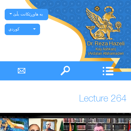
بە هاوڕێکانت بڵێ
كوردي
Dr. Reza Hazeli
Ardalan Afsharnaderi)
Lecture 264