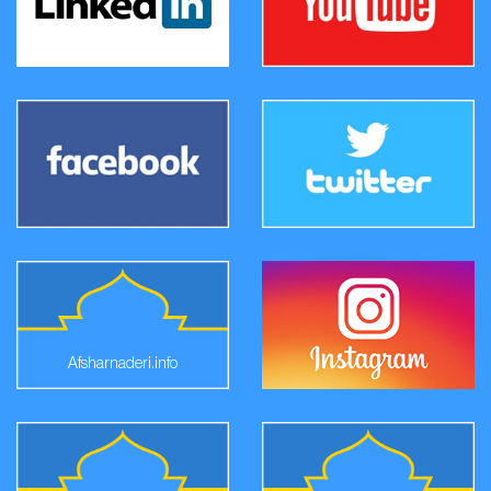
Afsharnaderi.info