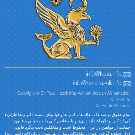
info@kaaa.info
info@rezahazeli.info
Copyright © Dr. Reza Hazeli (Kay Ashkan Ardalan Afsharnaderi)
2012-2026
All Rights Reserved
تمام حقوق نوشته ها ، مقاله ها ، کتاب ها و فیلمهای مستند دکتر رضا هازلی (
کی اشکان اردلان افشارنادری) بر پایه قانون کپی رایت جهانی و قانون
حمایت از مولفین در ایران محفوظ است و متخلفین تحت پیگرد قانونی
قرار خواهند گرفت. ‎هەموو مافەکانی وتار و پەڕتووك و وانەکان دکتۆر ڕەزا