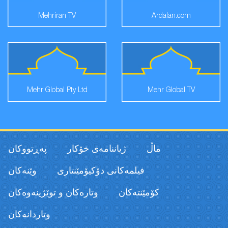
Mehriran TV
Ardalan.com
Mehr Global Pty Ltd
Mehr Global TV
ماڵ
ژیاننامەی خۆکار
پەڕتووكان
فیلمەكانی دۆکیۆمێنتاری
وێنەکان
كۆمێنتەكان
وتارەکان و توێژینەوەکان
وتاردانەكان