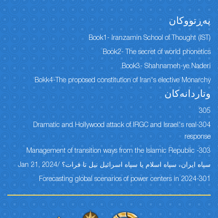
پەڕتووكان
Book1- Iranzamin School of Thought (IST)
Book2- The secret of world phonetics
Book3- Shahnameh-ye Naderi
Bokk4-The proposed constitution of Iran's elective Monarchy
وتاردانەكان
305
304-Dramatic and Hollywood attack of IRGC and Israel's real
response
303- Management of transition ways from the Islamic Republic
سپاه ایران، سپاه اسلام یا سپاه اسرائیل نیل تا فرات؟ /Jan 21, 2024
301-Forecasting global scenarios of power centers in 2024