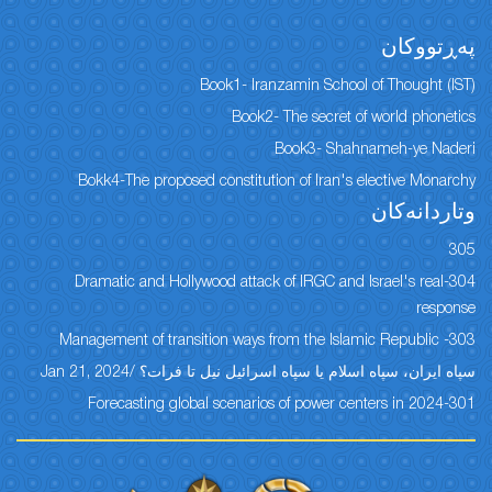
پەڕتووكان
Book1- Iranzamin School of Thought (IST)
Book2- The secret of world phonetics
Book3- Shahnameh-ye Naderi
Bokk4-The proposed constitution of Iran's elective Monarchy
وتاردانەكان
305
304-Dramatic and Hollywood attack of IRGC and Israel's real
response
303- Management of transition ways from the Islamic Republic
سپاه ایران، سپاه اسلام یا سپاه اسرائیل نیل تا فرات؟ /Jan 21, 2024
301-Forecasting global scenarios of power centers in 2024