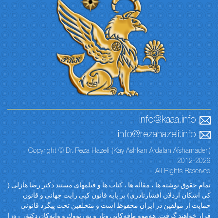
info@kaaa.info
info@rezahazeli.info
Copyright © Dr. Reza Hazeli (Kay Ashkan Ardalan Afsharnaderi)
2012-2026
All Rights Reserved
تمام حقوق نوشته ها ، مقاله ها ، کتاب ها و فیلمهای مستند دکتر رضا هازلی (
کی اشکان اردلان افشارنادری) بر پایه قانون کپی رایت جهانی و قانون
حمایت از مولفین در ایران محفوظ است و متخلفین تحت پیگرد قانونی
قرار خواهند گرفت. ‎هەموو مافەکانی وتار و پەڕتووك و وانەکان دکتۆر ڕەزا