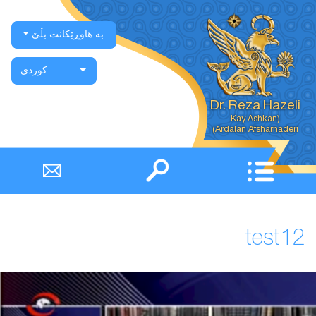
بە هاوڕێکانت بڵێ
كوردي
Dr. Reza Hazeli
Ardalan Afsharnaderi)
test12