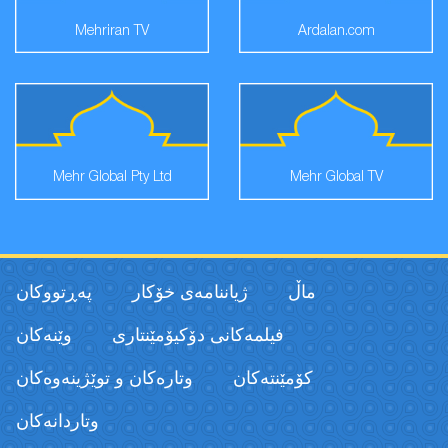
Mehriran TV
Ardalan.com
Mehr Global Pty Ltd
Mehr Global TV
ماڵ
ژیاننامەی خۆکار
پەڕتووكان
فیلمەكانی دۆکیۆمێنتاری
وێنەکان
كۆمێنتەكان
وتارەکان و توێژینەوەکان
وتاردانەكان