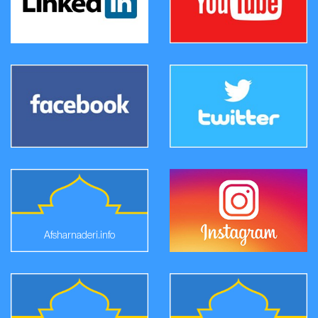
Afsharnaderi.info