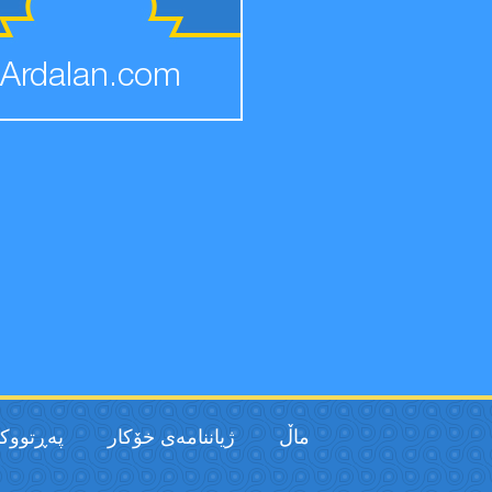
Ardalan.com
ماڵ
ژیاننامەی خۆکار
پەڕتووك