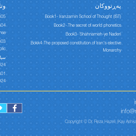
پەڕتووكان
وتا
305
Book1- Iranzamin School of Thought (IST)
Book2- The secret of world phonetics
onse
Book3- Shahnameh-ye Naderi
Bokk4-The proposed constitution of Iran's elective
lic
Monarchy
024
024
info@r
Copyright © Dr. Reza Hazeli (Kay Ashka