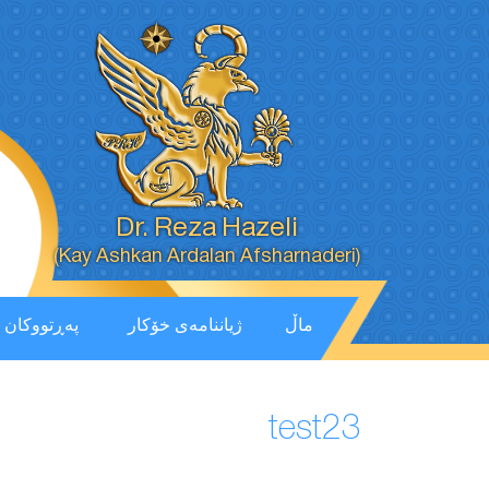
Dr. Reza Hazeli
(Kay Ashkan Ardalan Afsharnaderi)
ماڵ
ژیاننامەی خۆکار
پەڕتووكان
test23