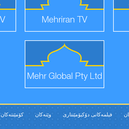
TV
Mehriran TV
Mehr Global Pty Ltd
ان
فیلمەكانی دۆکیۆمێنتاری
وێنەکان
كۆمێنتەكان