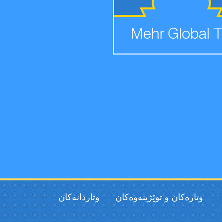
Mehr Global 
وتارەکان و توێژینەوەکان
وتاردانەكان