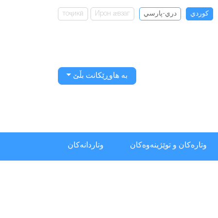
كوردي
دري-پارسي
Ирон ӕвзаг
тоҷикӣ
بە هاوڕێکانت بڵێ
وتارەکان و توێژینەوەکان
وتاردانەكان