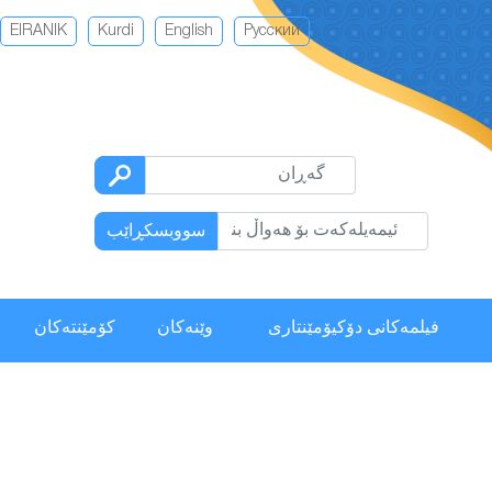
EIRANIK
Kurdi
English
Русский
سووبسكڕاێب
فیلمەكانی دۆکیۆمێنتاری
وێنەکان
كۆمێنتەكان