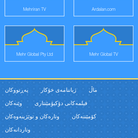
Mehriran TV
Ardalan.com
Mehr Global Pty Ltd
Mehr Global TV
ماڵ
ژیاننامەی خۆکار
پەڕتووكان
فیلمەكانی دۆکیۆمێنتاری
وێنەکان
كۆمێنتەكان
وتارەکان و توێژینەوەکان
وتاردانەكان