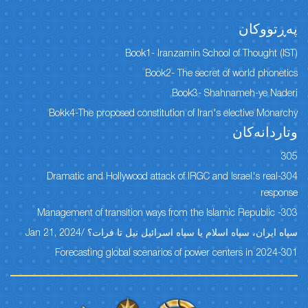
پەڕتووكان
Book1- Iranzamin School of Thought (IST)
Book2- The secret of world phonetics
Book3- Shahnameh-ye Naderi
Bokk4-The proposed constitution of Iran's elective Monarchy
وتاردانەكان
305
304-Dramatic and Hollywood attack of IRGC and Israel's real
response
303- Management of transition ways from the Islamic Republic
سپاه ایران، سپاه اسلام یا سپاه اسرائیل نیل تا فرات؟ /Jan 21, 2024
301-Forecasting global scenarios of power centers in 2024