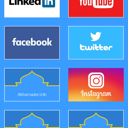
Afsharnaderi.info