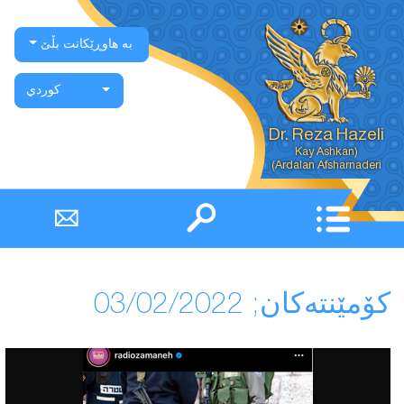
بە هاوڕێکانت بڵێ
كوردي
Dr. Reza Hazeli
Ardalan Afsharnaderi)
كۆمێنتەكان; 03/02/2022