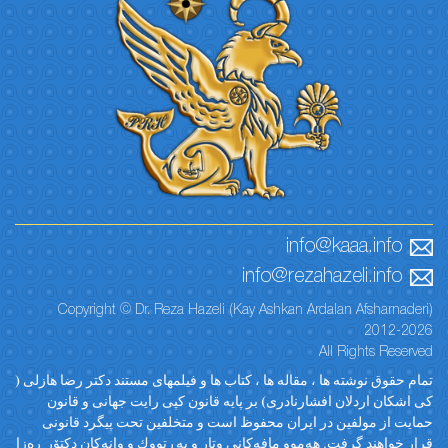
info@kaaa.info
info@rezahazeli.info
Copyright © Dr. Reza Hazeli (Kay Ashkan Ardalan Afsharnaderi)
2012-2026
All Rights Reserved
تمام حقوق نوشته ها ، مقاله ها ، کتاب ها و فیلمهای مستند دکتر رضا هازلی (
کی اشکان اردلان افشارنادری) بر پایه قانون کپی رایت جهانی و قانون
حمایت از مولفین در ایران محفوظ است و متخلفین تحت پیگرد قانونی
قرار خواهند گرفت. ‎هەموو مافەکانی وتار و پەڕتووك و وانەکان دکتۆر ڕەزا