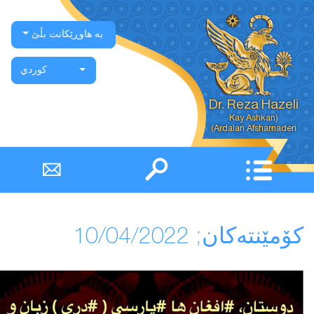
بە هاوڕێکانت بڵێ
كوردي
Dr. Reza Hazeli
Ardalan Afsharnaderi)
كۆمێنتەكان; 10/04/2022