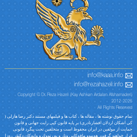
info@kaaa.info
info@rezahazeli.info
Copyright © Dr. Reza Hazeli (Kay Ashkan Ardalan Afsharnaderi)
2012-2026
All Rights Reserved
تمام حقوق نوشته ها ، مقاله ها ، کتاب ها و فیلمهای مستند دکتر رضا هازلی (
کی اشکان اردلان افشارنادری) بر پایه قانون کپی رایت جهانی و قانون
حمایت از مولفین در ایران محفوظ است و متخلفین تحت پیگرد قانونی
قرار خواهند گرفت. ‎هەموو مافەکانی وتار و پەڕتووك و وانەکان دکتۆر ڕەزا