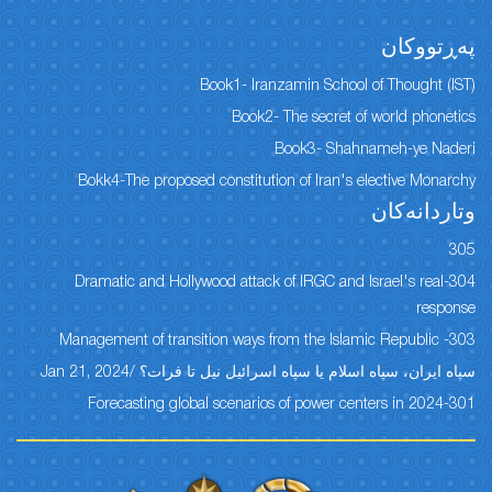
پەڕتووكان
Book1- Iranzamin School of Thought (IST)
Book2- The secret of world phonetics
Book3- Shahnameh-ye Naderi
Bokk4-The proposed constitution of Iran's elective Monarchy
وتاردانەكان
305
304-Dramatic and Hollywood attack of IRGC and Israel's real
response
303- Management of transition ways from the Islamic Republic
سپاه ایران، سپاه اسلام یا سپاه اسرائیل نیل تا فرات؟ /Jan 21, 2024
301-Forecasting global scenarios of power centers in 2024