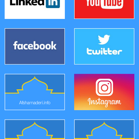
Afsharnaderi.info