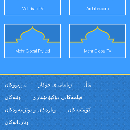
Mehriran TV
Ardalan.com
Mehr Global Pty Ltd
Mehr Global TV
ماڵ
ژیاننامەی خۆکار
پەڕتووكان
فیلمەكانی دۆکیۆمێنتاری
وێنەکان
كۆمێنتەكان
وتارەکان و توێژینەوەکان
وتاردانەكان