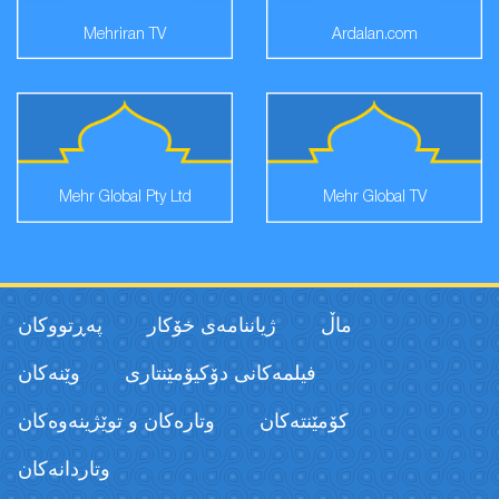
Mehriran TV
Ardalan.com
Mehr Global Pty Ltd
Mehr Global TV
ماڵ
ژیاننامەی خۆکار
پەڕتووكان
فیلمەكانی دۆکیۆمێنتاری
وێنەکان
كۆمێنتەكان
وتارەکان و توێژینەوەکان
وتاردانەكان