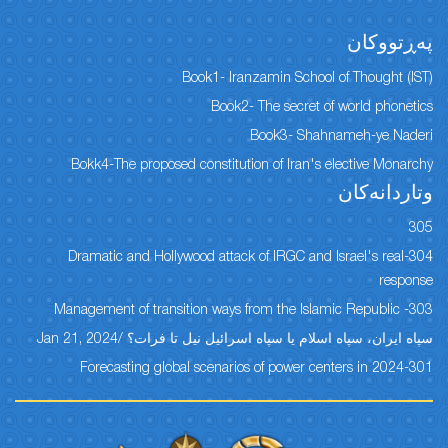
پەڕتووكان
Book1- Iranzamin School of Thought (IST)
Book2- The secret of world phonetics
Book3- Shahnameh-ye Naderi
Bokk4-The proposed constitution of Iran's elective Monarchy
وتاردانەكان
305
304-Dramatic and Hollywood attack of IRGC and Israel's real
response
303- Management of transition ways from the Islamic Republic
سپاه ایران، سپاه اسلام یا سپاه اسرائیل نیل تا فرات؟ /Jan 21, 2024
301-Forecasting global scenarios of power centers in 2024