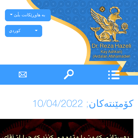
بە هاوڕێکانت بڵێ
كوردي
Dr. Reza Hazeli
Ardalan Afsharnaderi)
كۆمێنتەكان; 10/04/2022