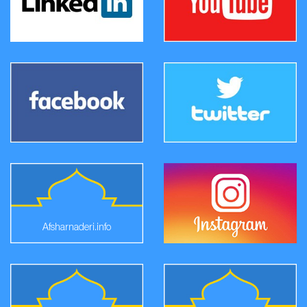
Afsharnaderi.info