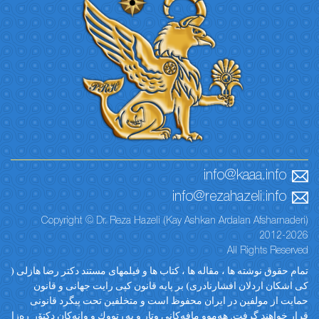
info@kaaa.info
info@rezahazeli.info
Copyright © Dr. Reza Hazeli (Kay Ashkan Ardalan Afsharnaderi)
2012-2026
All Rights Reserved
تمام حقوق نوشته ها ، مقاله ها ، کتاب ها و فیلمهای مستند دکتر رضا هازلی (
کی اشکان اردلان افشارنادری) بر پایه قانون کپی رایت جهانی و قانون
حمایت از مولفین در ایران محفوظ است و متخلفین تحت پیگرد قانونی
قرار خواهند گرفت. ‎هەموو مافەکانی وتار و پەڕتووك و وانەکان دکتۆر ڕەزا