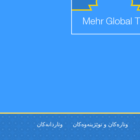
Mehr Global 
وتارەکان و توێژینەوەکان
وتاردانەكان