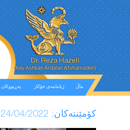
Dr. Reza Hazeli
(Kay Ashkan Ardalan Afsharnaderi)
ماڵ
ژیاننامەی خۆکار
پەڕتووكان
كۆمێنتەكان; 24/04/2022