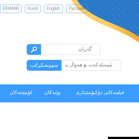
EIRANIK
Kurdi
English
Русский
سووبسكڕاێب
فیلمەكانی دۆکیۆمێنتاری
وێنەکان
كۆمێنتەكان