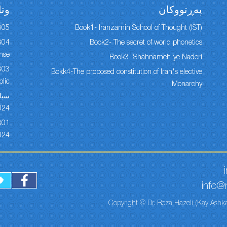
پەڕتووكان
وتا
305
Book1- Iranzamin School of Thought (IST)
Book2- The secret of world phonetics
onse
Book3- Shahnameh-ye Naderi
Bokk4-The proposed constitution of Iran's elective
lic
Monarchy
024
024
info@r
Copyright © Dr. Reza Hazeli (Kay Ashka