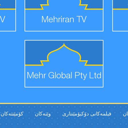
TV
Mehriran TV
Mehr Global Pty Ltd
ان
فیلمەكانی دۆکیۆمێنتاری
وێنەکان
كۆمێنتەكان