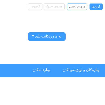
كوردي
دري-پارسي
Ирон ӕвзаг
тоҷикӣ
بە هاوڕێکانت بڵێ
وتارەکان و توێژینەوەکان
وتاردانەكان