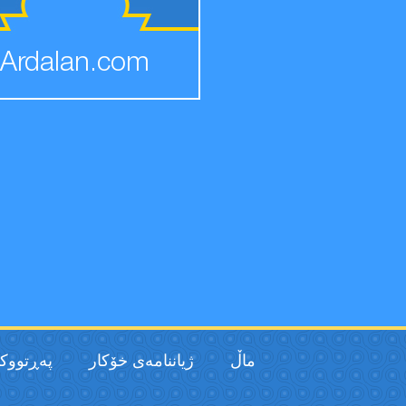
Ardalan.com
ماڵ
ژیاننامەی خۆکار
پەڕتووك