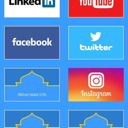
Afsharnaderi.info