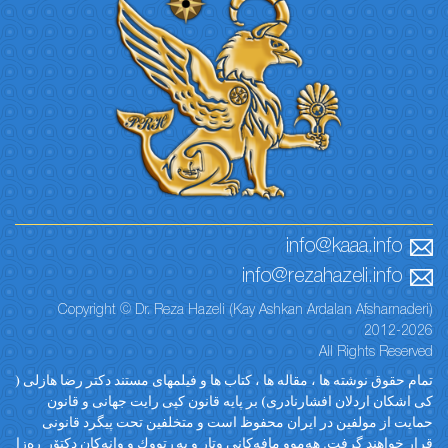
info@kaaa.info
info@rezahazeli.info
Copyright © Dr. Reza Hazeli (Kay Ashkan Ardalan Afsharnaderi)
2012-2026
All Rights Reserved
تمام حقوق نوشته ها ، مقاله ها ، کتاب ها و فیلمهای مستند دکتر رضا هازلی (
کی اشکان اردلان افشارنادری) بر پایه قانون کپی رایت جهانی و قانون
حمایت از مولفین در ایران محفوظ است و متخلفین تحت پیگرد قانونی
قرار خواهند گرفت. ‎هەموو مافەکانی وتار و پەڕتووك و وانەکان دکتۆر ڕەزا