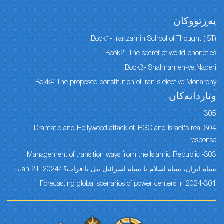
پەڕتووكان
Book1- Iranzamin School of Thought (IST)
Book2- The secret of world phonetics
Book3- Shahnameh-ye Naderi
Bokk4-The proposed constitution of Iran's elective Monarchy
وتاردانەكان
305
304-Dramatic and Hollywood attack of IRGC and Israel's real
response
303- Management of transition ways from the Islamic Republic
سپاه ایران، سپاه اسلام یا سپاه اسرائیل نیل تا فرات؟ /Jan 21, 2024
301-Forecasting global scenarios of power centers in 2024