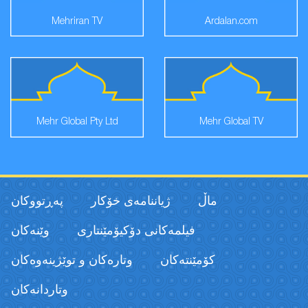
Mehriran TV
Ardalan.com
Mehr Global Pty Ltd
Mehr Global TV
ماڵ
ژیاننامەی خۆکار
پەڕتووكان
فیلمەكانی دۆکیۆمێنتاری
وێنەکان
كۆمێنتەكان
وتارەکان و توێژینەوەکان
وتاردانەكان