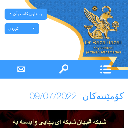
بە هاوڕێکانت بڵێ
كوردي
Dr. Reza Hazeli
Ardalan Afsharnaderi)
كۆمێنتەكان; 09/07/2022