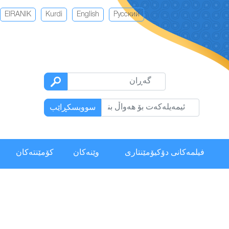
EIRANIK
Kurdi
English
Русский
سووبسكڕاێب
فیلمەكانی دۆکیۆمێنتاری
وێنەکان
كۆمێنتەكان