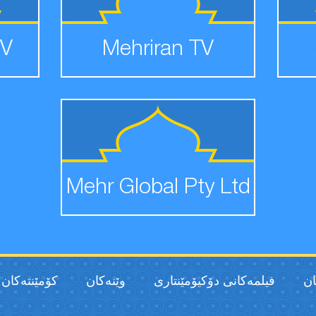
TV
Mehriran TV
Mehr Global Pty Ltd
ان
فیلمەكانی دۆکیۆمێنتاری
وێنەکان
كۆمێنتەكان