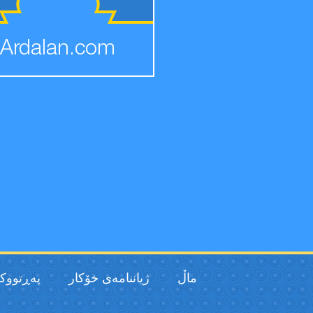
Ardalan.com
ماڵ
ژیاننامەی خۆکار
پەڕتووك