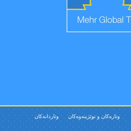
Mehr Global 
وتارەکان و توێژینەوەکان
وتاردانەكان