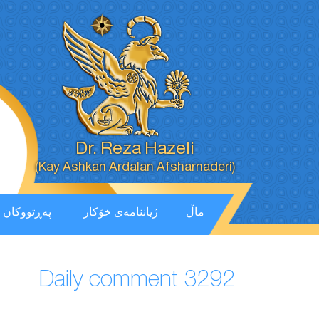
Dr. Reza Hazeli
(Kay Ashkan Ardalan Afsharnaderi)
ماڵ
ژیاننامەی خۆکار
پەڕتووكان
Daily comment 3292