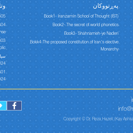
پەڕتووكان
وتا
305
Book1- Iranzamin School of Thought (IST)
Book2- The secret of world phonetics
onse
Book3- Shahnameh-ye Naderi
Bokk4-The proposed constitution of Iran's elective
lic
Monarchy
024
024
info@r
Copyright © Dr. Reza Hazeli (Kay Ashka