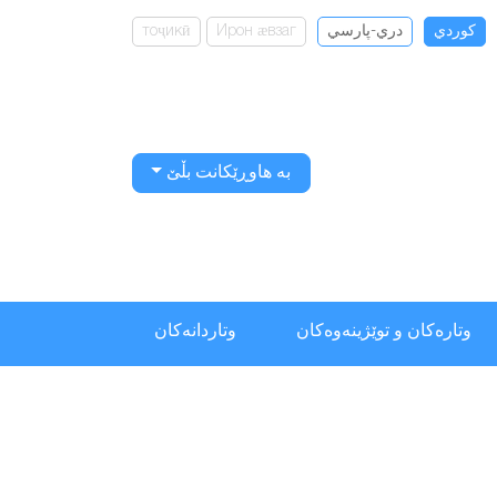
كوردي
دري-پارسي
Ирон ӕвзаг
тоҷикӣ
بە هاوڕێکانت بڵێ
وتارەکان و توێژینەوەکان
وتاردانەكان