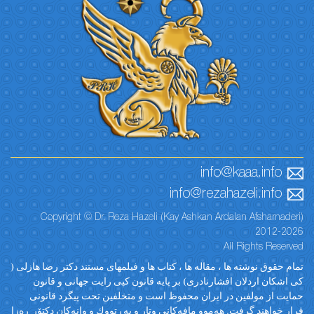
info@kaaa.info
info@rezahazeli.info
Copyright © Dr. Reza Hazeli (Kay Ashkan Ardalan Afsharnaderi)
2012-2026
All Rights Reserved
تمام حقوق نوشته ها ، مقاله ها ، کتاب ها و فیلمهای مستند دکتر رضا هازلی (
کی اشکان اردلان افشارنادری) بر پایه قانون کپی رایت جهانی و قانون
حمایت از مولفین در ایران محفوظ است و متخلفین تحت پیگرد قانونی
قرار خواهند گرفت. ‎هەموو مافەکانی وتار و پەڕتووك و وانەکان دکتۆر ڕەزا