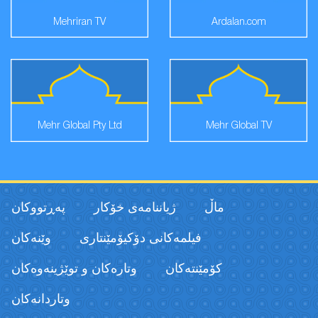
Mehriran TV
Ardalan.com
Mehr Global Pty Ltd
Mehr Global TV
ماڵ
ژیاننامەی خۆکار
پەڕتووكان
فیلمەكانی دۆکیۆمێنتاری
وێنەکان
كۆمێنتەكان
وتارەکان و توێژینەوەکان
وتاردانەكان