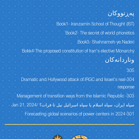
پەڕتووكان
Book1- Iranzamin School of Thought (IST)
Book2- The secret of world phonetics
Book3- Shahnameh-ye Naderi
Bokk4-The proposed constitution of Iran's elective Monarchy
وتاردانەكان
305
304-Dramatic and Hollywood attack of IRGC and Israel's real
response
303- Management of transition ways from the Islamic Republic
سپاه ایران، سپاه اسلام یا سپاه اسرائیل نیل تا فرات؟ /Jan 21, 2024
301-Forecasting global scenarios of power centers in 2024