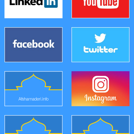
Afsharnaderi.info