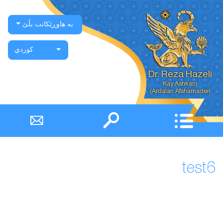
بە هاوڕێکانت بڵێ
كوردي
Dr. Reza Hazeli
Ardalan Afsharnaderi)
test6