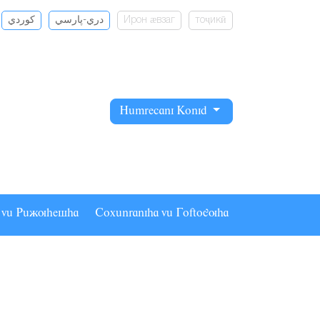
كوردي
دري-پارسي
Ирон ӕвзаг
тоҷикӣ
Hâmrecani Konid
a vâ Pâãuhesha
Coxânraniha vâ Goftoguha