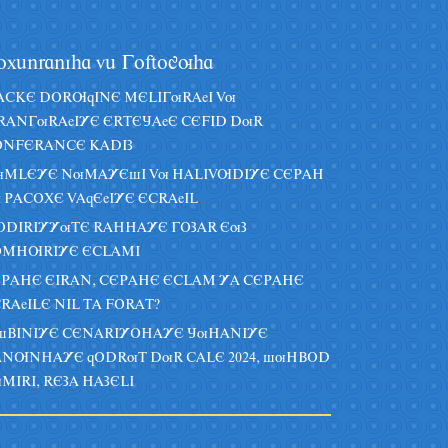
oxânraniha vâ Goftoguha
CKE DORUqINE MELIGuRAeI Vu
RANGuRAeIYE ERTEJAeE CEFID DuR
NFERANCE KADIZ
uMLEYE NuMAYEsI Vu HALIVUDIYE CEPAH
 PACOXE VAqEeIYE ECRAeIL
DIRIYYuTE RAHHAYE GOZAR EuZ
OMHURIYE ECLAMI
PAHE EIRAN, CEPAHE ECLAM YA CEPAHE
RAeILE NIL TA FORAT?
sBINIYE CENARIYOHAYE JuHANIYE
NUNHAYE qODRuT DuR CALE 2024, suHBOD
MIRI, REZA HAZELI