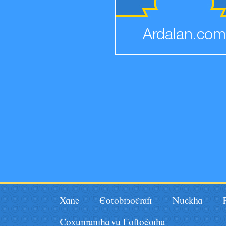
Ardalan.com
Xane
Eotobiyografi
Nâckha
Coxânraniha vâ Goftoguha