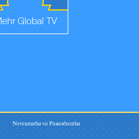
ehr Global TV
Nevestarha vâ Pâãuhesha