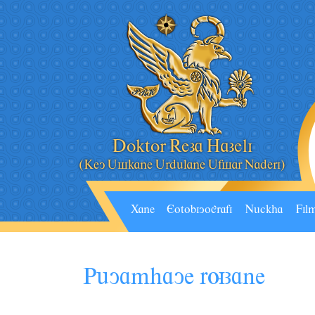
Doktor Reza Hazeli
(Key Âskane Ârdâlane Âfsar Naderi)
Xane
Eotobiyografi
Nâckha
Fil
P
uYAMHAYE RUZANE