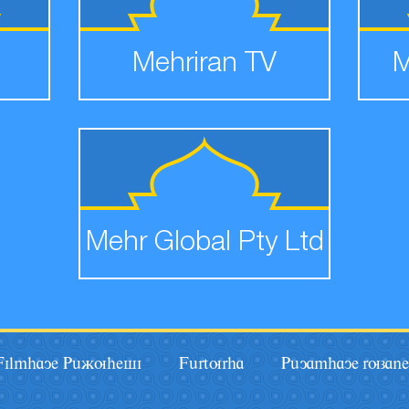
Mehriran TV
M
Mehr Global Pty Ltd
Filmhaye Pâãuhesi
Fârturha
Pâyamhaye ruzane