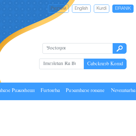
Русский
English
Kurdi
EIRANIK
Cabckrayb Konid
mhaye Pâãuhesi
Fârturha
Pâyamhaye ruzane
Nevestarh