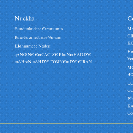
Nâckha
C
Eândiskâdeye Eiranzâmin
MA
EI
Raze Eavanegariye Jâhani
KO
Sahnameye Naderi
H
qANUNE EuCACIYE PIsNuHADIYE
Vu
sAHuNsAHIYE GOZINEsIYE EIRAN
MO
J
CE
EC
PI
KA
Eu