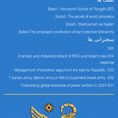
نسک ها
Book1- Iranzamin School of Thought (IST)
Book2- The secret of world phonetics
Book3- Shahnameh-ye Naderi
Bokk4-The proposed constitution of Iran's elective Monarchy
سخنرانی ها
305
304-Dramatic and Hollywood attack of IRGC and Israel's real
response
303- Management of transition ways from the Islamic Republic
302- Iranian army, Islamic army or Nile to Euphrates Israeli army ?
301-Forecasting global scenarios of power centers in 2024