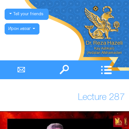
Tell your friends
Ирон ӕвзаг
Dr. Reza Hazeli
Ardalan Afsharnaderi)
Lecture 287