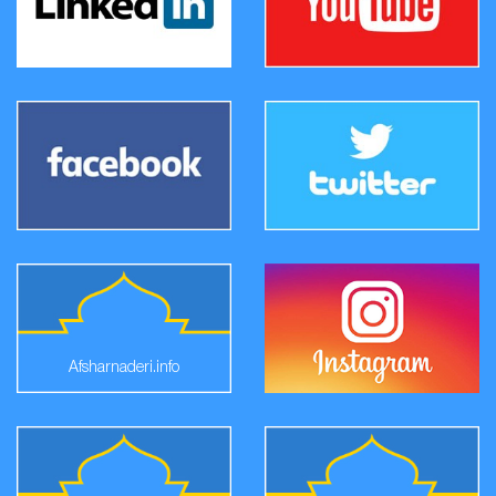
Afsharnaderi.info