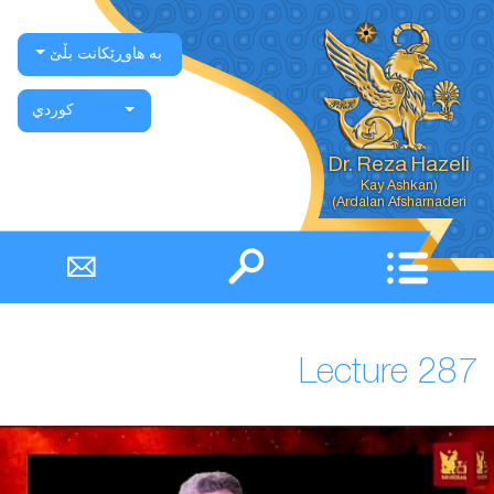
بە هاوڕێکانت بڵێ
كوردي
Dr. Reza Hazeli
Ardalan Afsharnaderi)
Lecture 287