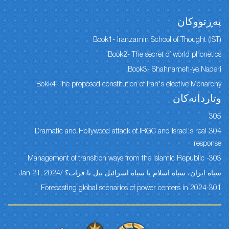
پەڕتووكان
Book1- Iranzamin School of Thought (IST)
Book2- The secret of world phonetics
Book3- Shahnameh-ye Naderi
Bokk4-The proposed constitution of Iran's elective Monarchy
وتاردانەكان
305
304-Dramatic and Hollywood attack of IRGC and Israel's real
response
303- Management of transition ways from the Islamic Republic
سپاه ایران، سپاه اسلام یا سپاه اسرائیل نیل تا فرات؟ /Jan 21, 2024
301-Forecasting global scenarios of power centers in 2024