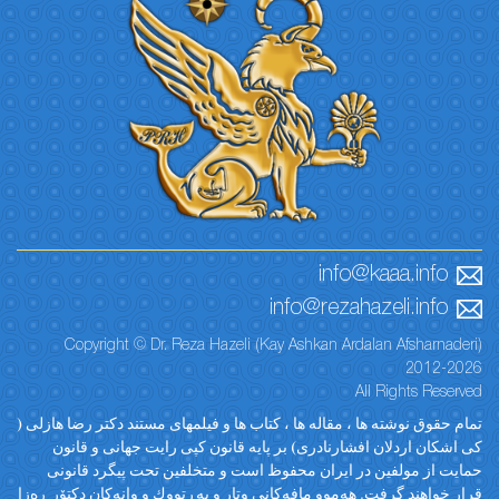
info@kaaa.info
info@rezahazeli.info
Copyright © Dr. Reza Hazeli (Kay Ashkan Ardalan Afsharnaderi)
2012-2026
All Rights Reserved
تمام حقوق نوشته ها ، مقاله ها ، کتاب ها و فیلمهای مستند دکتر رضا هازلی (
کی اشکان اردلان افشارنادری) بر پایه قانون کپی رایت جهانی و قانون
حمایت از مولفین در ایران محفوظ است و متخلفین تحت پیگرد قانونی
قرار خواهند گرفت. ‎هەموو مافەکانی وتار و پەڕتووك و وانەکان دکتۆر ڕەزا