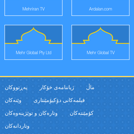
Mehriran TV
Ardalan.com
Mehr Global Pty Ltd
Mehr Global TV
ماڵ
ژیاننامەی خۆکار
پەڕتووكان
فیلمەكانی دۆکیۆمێنتاری
وێنەکان
كۆمێنتەكان
وتارەکان و توێژینەوەکان
وتاردانەكان