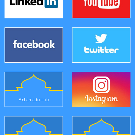
Afsharnaderi.info