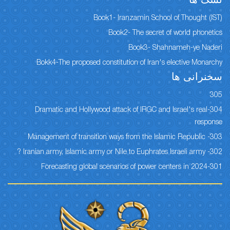
نسک ها
Book1- Iranzamin School of Thought (IST)
Book2- The secret of world phonetics
Book3- Shahnameh-ye Naderi
Bokk4-The proposed constitution of Iran's elective Monarchy
سخنرانی ها
305
304-Dramatic and Hollywood attack of IRGC and Israel's real
response
303- Management of transition ways from the Islamic Republic
302- Iranian army, Islamic army or Nile to Euphrates Israeli army ?
301-Forecasting global scenarios of power centers in 2024