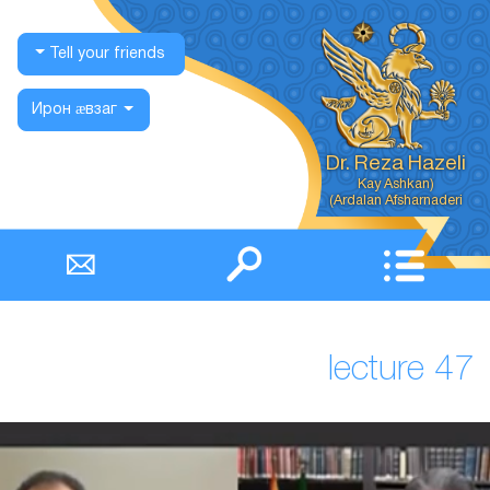
Tell your friends
Ирон ӕвзаг
Dr. Reza Hazeli
Ardalan Afsharnaderi)
lecture 47