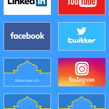
Afsharnaderi.info