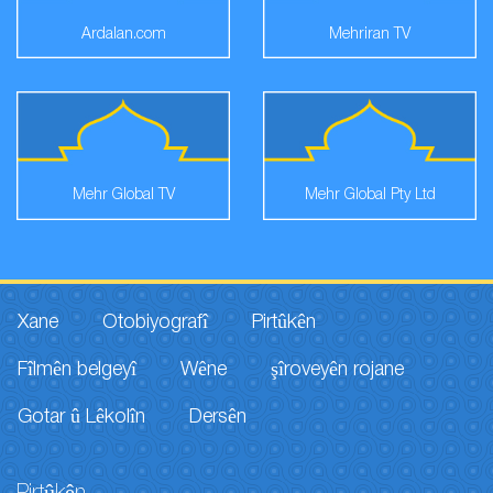
Ardalan.com
Mehriran TV
Mehr Global TV
Mehr Global Pty Ltd
Xane
Otobiyografî
Pirtûkên
Fîlmên belgeyî
Wêne
şîroveyên rojane
Gotar û Lêkolîn
Dersên