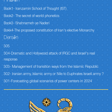
Pirtûkên
Book1- Iranzamin School of Thought (IST)
Book2- The secret of world phonetics
Book3- Shahnameh-ye Naderi
Bokk4-The proposed constitution of Iran's elective Monarchy
Dersên
305
304-Dramatic and Hollywood attack of IRGC and Israel's real
response
303- Management of transition ways from the Islamic Republic
302- Iranian army, Islamic army or Nile to Euphrates Israeli army ?
301-Forecasting global scenarios of power centers in 2024