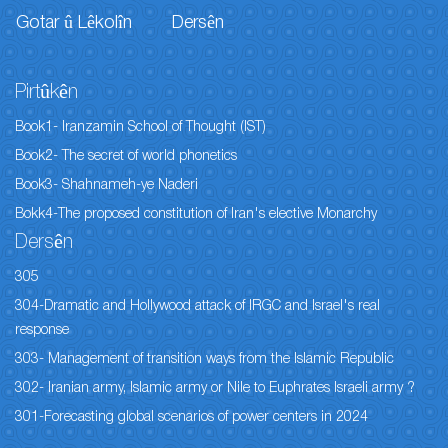
Gotar û Lêkolîn
Dersên
Pirtûkên
Book1- Iranzamin School of Thought (IST)
Book2- The secret of world phonetics
Book3- Shahnameh-ye Naderi
Bokk4-The proposed constitution of Iran's elective Monarchy
Dersên
305
304-Dramatic and Hollywood attack of IRGC and Israel's real
response
303- Management of transition ways from the Islamic Republic
302- Iranian army, Islamic army or Nile to Euphrates Israeli army ?
301-Forecasting global scenarios of power centers in 2024