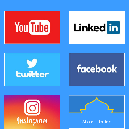
Afsharnaderi.info