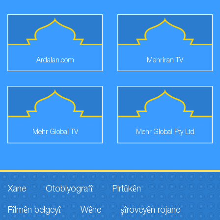
Ardalan.com
Mehriran TV
Mehr Global TV
Mehr Global Pty Ltd
Xane
Otobiyografî
Pirtûkên
Fîlmên belgeyî
Wêne
şîroveyên rojane