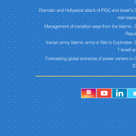
304-Dramatic and Hollywood attack of IRGC and Israel's
real resp
303- Management of transition ways from the Islamic
Repub
302- Iranian army, Islamic army or Nile to Euphrates
Israeli ar
301-Forecasting global scenarios of power centers in
2