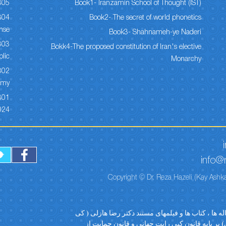
305
Book1- Iranzamin School of Thought (IST)
Book2- The secret of world phonetics
onse
Book3- Shahnameh-ye Naderi
Bokk4-The proposed constitution of Iran's elective
lic
Monarchy
my ?
024
info@r
Copyright © Dr. Reza Hazeli (Kay Ashka
ه ها ، کتاب ها و فیلمهای مستند دکتر رضا هازلی ( کی
 بر پایه قانون کپی رایت جهانی و قانون حمایت از