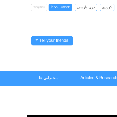
тоҷикӣ
Ирон ӕвзаг
دري-پارسي
كوردي
Tell your friends
سخنرانی ها
Articles & Researc