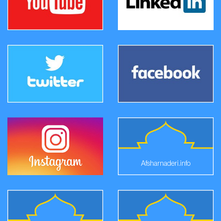
Afsharnaderi.info