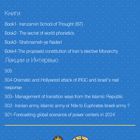
Книги
Book1- Iranzamin School of Thought (IST)
Book2- The secret of world phonetics
Book3- Shahnameh-ye Naderi
Bokk4-The proposed constitution of Iran's elective Monarchy
Лекции и Интервью
305
304-Dramatic and Hollywood attack of IRGC and Israel's real
response
303- Management of transition ways from the Islamic Republic
302- Iranian army, Islamic army or Nile to Euphrates Israeli army ?
301-Forecasting global scenarios of power centers in 2024