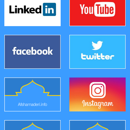
Afsharnaderi.info