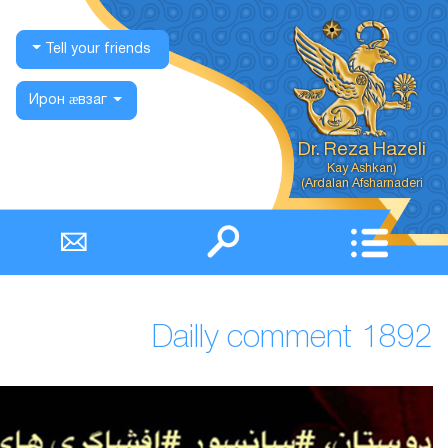
Tell your friends
Ирон ӕвзаг
Dailly co