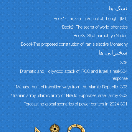
Book1- Iranzamin S
Book2- The se
Book3-
Bokk4-The proposed constitution of I
304-Dramatic and Hollywood attack of IR