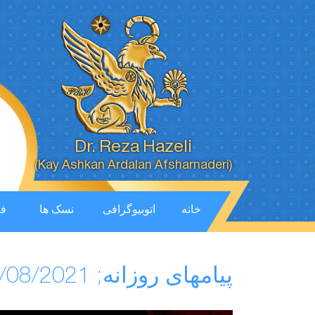
Dr. Reza Hazeli
(Kay Ashkan Ardalan Afsharnaderi)
خانه
اتوبیوگرافی
نسک ها
فی
پیامهای روزانه; 17/08/2021