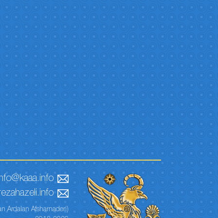
info@kaaa.info
ezahazeli.info
n Ardalan Afsharnaderi)