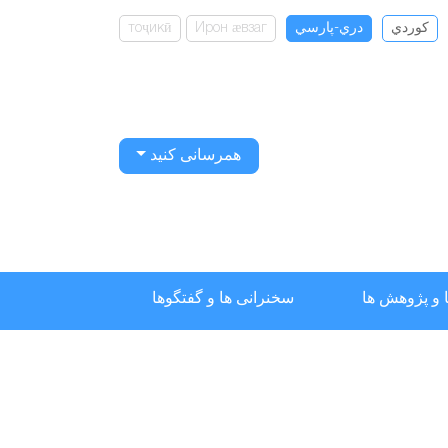
كوردي
دري-پارسي
Ирон ӕвзаг
тоҷикӣ
همرسانی کنید
 و پژوهش ها
سخنرانی ها و گفتگوها