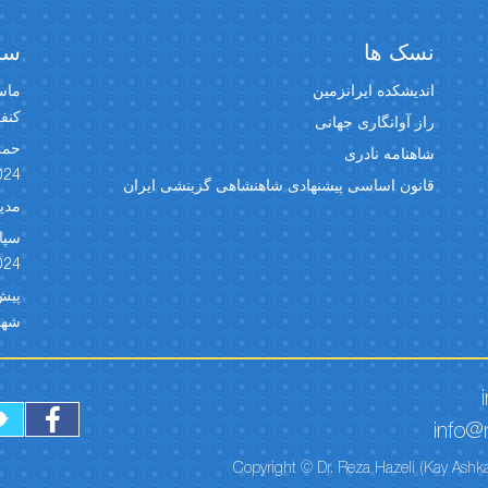
نسک ها
سخن
اندیشکده ایرانزمین
ماسک
کنفران
راز آوانگاری جهانی
حمل
شاهنامه نادری
024
قانون اساسی پیشنهادی شاهنشاهی گزینشی ایران
مدیر
024
شهبد 
info@r
Copyright © Dr. Reza Hazeli (Kay Ashka