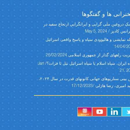
رانی ها و گفتگوها
ِ دروغین ملی گرایی و ایرانگراییِ ارتجاع سفید در
س کادیز / May 5, 2024
ه نمایشی و هالیوودی سپاه و پاسخ واقعی اسرائیل
14/04/2
یت راههای گذار از جمهوری اسلامی 26/02/2024
سپاه ایران، سپاه اسلام یا سپاه اسرائیل نیل تا فرات؟/ Jan
21, 2
پیش بینی سناریوهای جهانی کانونهای قدرت در سال ۲۰۲۴،
امیری، رضا هازلی /17/12/2023