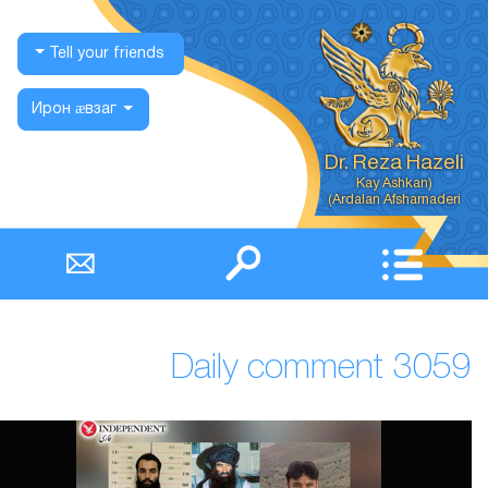
Tell your friends
Ирон ӕвзаг
Dr. Reza Hazeli
Ardalan Afsharnaderi)
Daily comment 3059