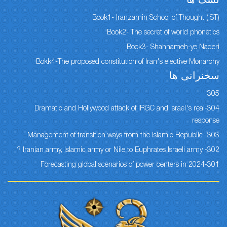
نسک ها
Book1- Iranzamin School of Thought (IST)
Book2- The secret of world phonetics
Book3- Shahnameh-ye Naderi
Bokk4-The proposed constitution of Iran's elective Monarchy
سخنرانی ها
305
304-Dramatic and Hollywood attack of IRGC and Israel's real
response
303- Management of transition ways from the Islamic Republic
302- Iranian army, Islamic army or Nile to Euphrates Israeli army ?
301-Forecasting global scenarios of power centers in 2024