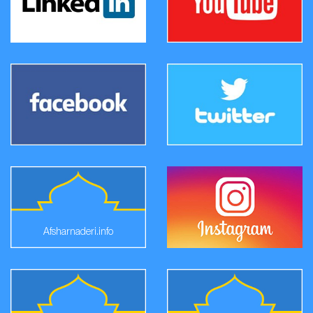
Afsharnaderi.info