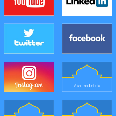
Afsharnaderi.info