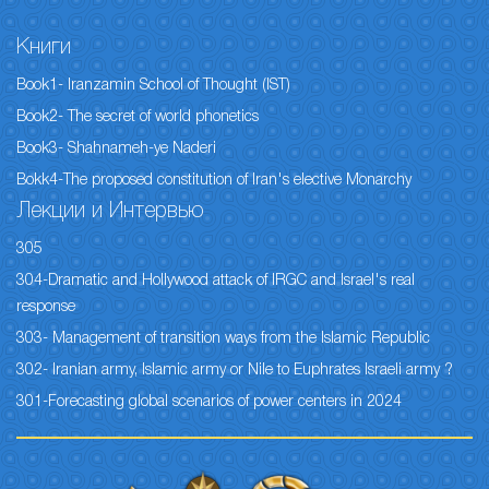
Книги
Book1- Iranzamin School of Thought (IST)
Book2- The secret of world phonetics
Book3- Shahnameh-ye Naderi
Bokk4-The proposed constitution of Iran's elective Monarchy
Лекции и Интервью
305
304-Dramatic and Hollywood attack of IRGC and Israel's real
response
303- Management of transition ways from the Islamic Republic
302- Iranian army, Islamic army or Nile to Euphrates Israeli army ?
301-Forecasting global scenarios of power centers in 2024