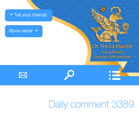
Tell your friends
Ирон ӕвзаг
Dr. Reza Hazeli
Ardalan Afsharnaderi)
Daily comment 3389