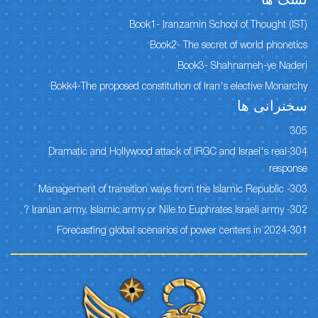
نسک ها
Book1- Iranzamin School of Thought (IST)
Book2- The secret of world phonetics
Book3- Shahnameh-ye Naderi
Bokk4-The proposed constitution of Iran's elective Monarchy
سخنرانی ها
305
304-Dramatic and Hollywood attack of IRGC and Israel's real
response
303- Management of transition ways from the Islamic Republic
302- Iranian army, Islamic army or Nile to Euphrates Israeli army ?
301-Forecasting global scenarios of power centers in 2024