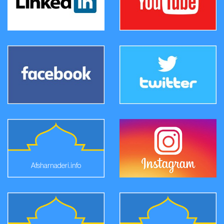
Afsharnaderi.info