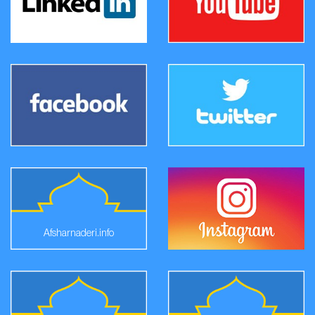
Afsharnaderi.info