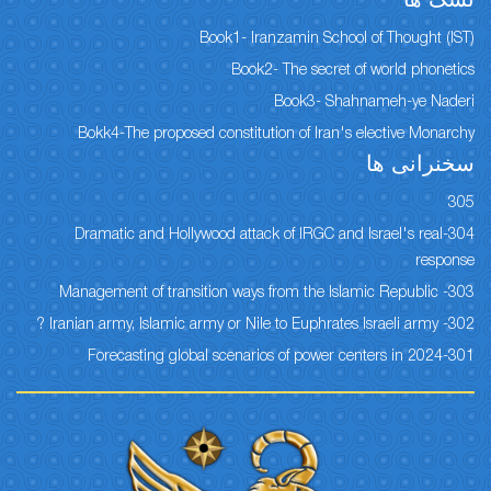
نسک ها
Book1- Iranzamin School of Thought (IST)
Book2- The secret of world phonetics
Book3- Shahnameh-ye Naderi
Bokk4-The proposed constitution of Iran's elective Monarchy
سخنرانی ها
305
304-Dramatic and Hollywood attack of IRGC and Israel's real
response
303- Management of transition ways from the Islamic Republic
302- Iranian army, Islamic army or Nile to Euphrates Israeli army ?
301-Forecasting global scenarios of power centers in 2024