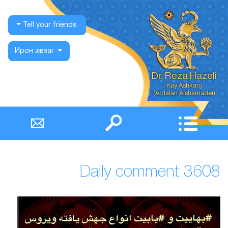
Tell your friends
Ирон ӕвзаг
Dr. Reza Hazeli
Ardalan Afsharnaderi)
Daily comment 3608