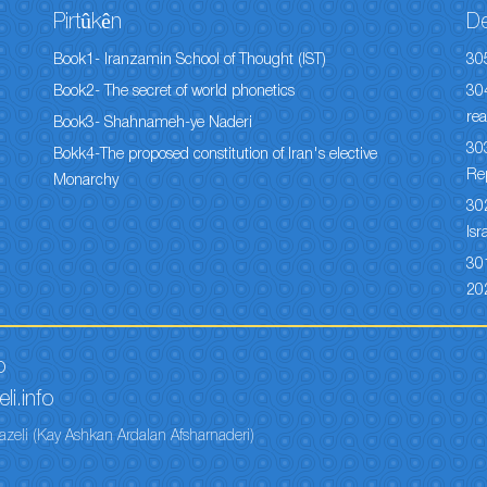
Pirtûkên
D
Book1- Iranzamin School of Thought (IST)
30
Book2- The secret of world phonetics
304
rea
Book3- Shahnameh-ye Naderi
303
Bokk4-The proposed constitution of Iran's elective
Re
Monarchy
302
Isr
301
20
o
li.info
azeli (Kay Ashkan Ardalan Afsharnaderi)