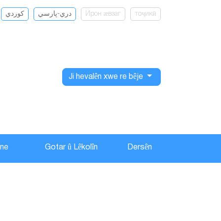
كوردي
دري-پارسي
Ирон ӕвзаг
тоҷикӣ
Ji hevalên xwe re bêje
ane
Gotar û Lêkolîn
Dersên