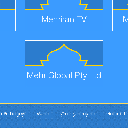
Mehriran TV
M
Mehr Global Pty Ltd
lmên belgeyî
Wêne
şîroveyên rojane
Gotar û L