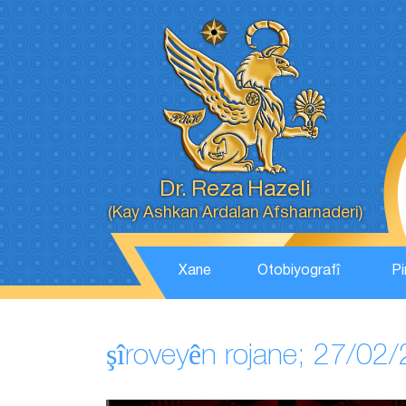
Dr. Reza Hazeli
(Kay Ashkan Ardalan Afsharnaderi)
Xane
Otobiyografî
Pi
şîroveyên rojane; 27/02