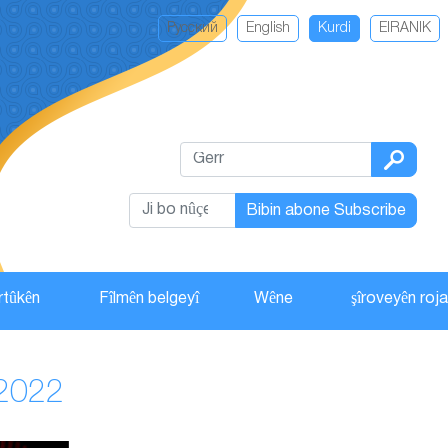
Русский
English
Kurdi
EIRANIK
Bibin abone Subscribe
rtûkên
Fîlmên belgeyî
Wêne
şîroveyên roj
/2022