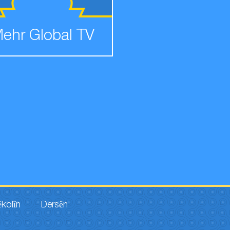
ehr Global TV
êkolîn
Dersên