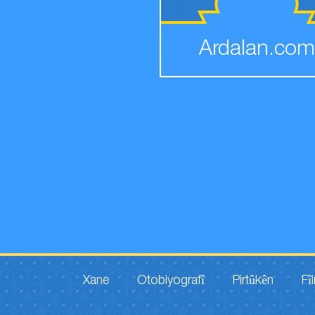
Ardalan.com
Xane
Otobiyografî
Pirtûkên
Fî