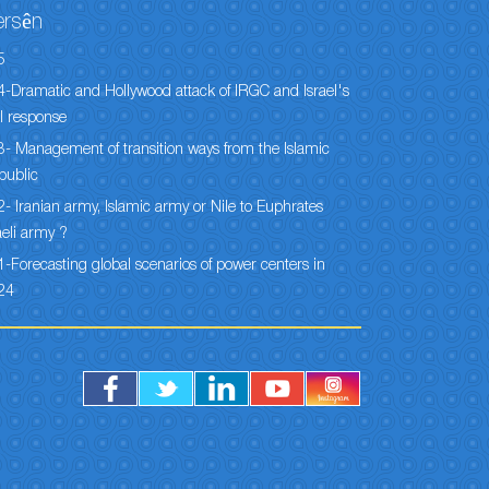
ersên
5
-Dramatic and Hollywood attack of IRGC and Israel's
l response
- Management of transition ways from the Islamic
public
- Iranian army, Islamic army or Nile to Euphrates
aeli army ?
-Forecasting global scenarios of power centers in
24