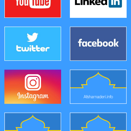
Afsharnaderi.info