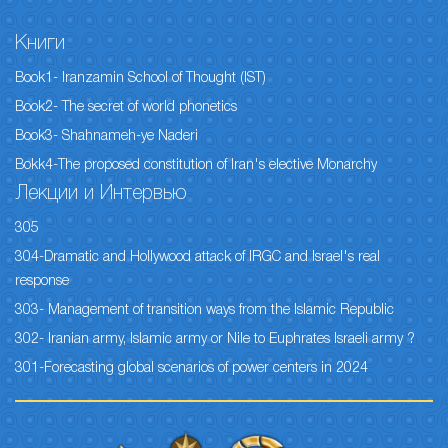
Книги
Book1- Iranzamin School of Thought (IST)
Book2- The secret of world phonetics
Book3- Shahnameh-ye Naderi
Bokk4-The proposed constitution of Iran's elective Monarchy
Лекции и Интервью
305
304-Dramatic and Hollywood attack of IRGC and Israel's real
response
303- Management of transition ways from the Islamic Republic
302- Iranian army, Islamic army or Nile to Euphrates Israeli army ?
301-Forecasting global scenarios of power centers in 2024