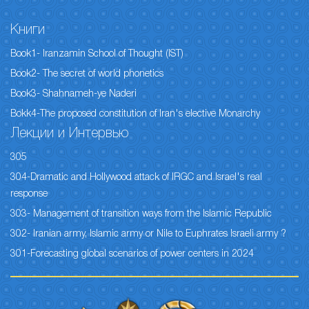
Книги
Book1- Iranzamin School of Thought (IST)
Book2- The secret of world phonetics
Book3- Shahnameh-ye Naderi
Bokk4-The proposed constitution of Iran's elective Monarchy
Лекции и Интервью
305
304-Dramatic and Hollywood attack of IRGC and Israel's real
response
303- Management of transition ways from the Islamic Republic
302- Iranian army, Islamic army or Nile to Euphrates Israeli army ?
301-Forecasting global scenarios of power centers in 2024