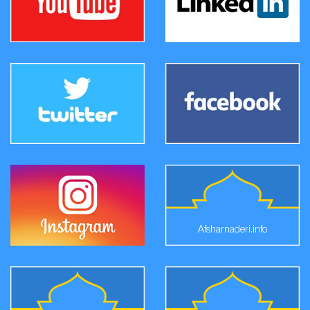
Afsharnaderi.info