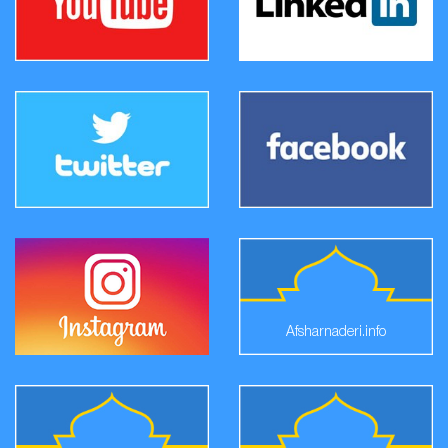
Afsharnaderi.info