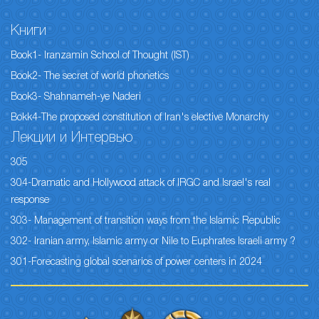
Книги
Book1- Iranzamin School of Thought (IST)
Book2- The secret of world phonetics
Book3- Shahnameh-ye Naderi
Bokk4-The proposed constitution of Iran's elective Monarchy
Лекции и Интервью
305
304-Dramatic and Hollywood attack of IRGC and Israel's real
response
303- Management of transition ways from the Islamic Republic
302- Iranian army, Islamic army or Nile to Euphrates Israeli army ?
301-Forecasting global scenarios of power centers in 2024