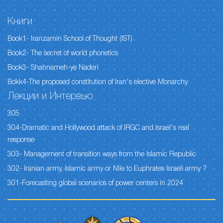
Книги
Book1- Iranzamin School of Thought (IST)
Book2- The secret of world phonetics
Book3- Shahnameh-ye Naderi
Bokk4-The proposed constitution of Iran's elective Monarchy
Лекции и Интервью
305
304-Dramatic and Hollywood attack of IRGC and Israel's real
response
303- Management of transition ways from the Islamic Republic
302- Iranian army, Islamic army or Nile to Euphrates Israeli army ?
301-Forecasting global scenarios of power centers in 2024