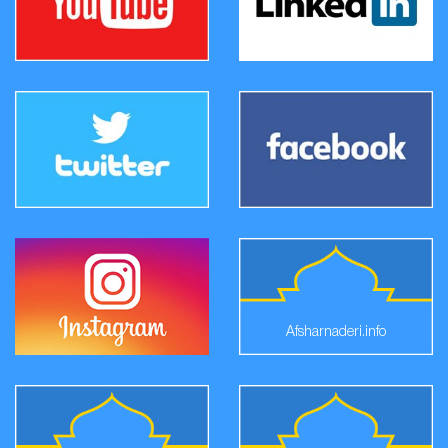
Afsharnaderi.info