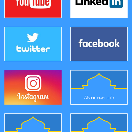
Afsharnaderi.info