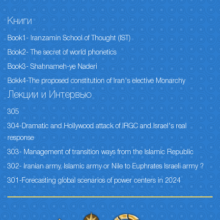
Книги
Book1- Iranzamin School of Thought (IST)
Book2- The secret of world phonetics
Book3- Shahnameh-ye Naderi
Bokk4-The proposed constitution of Iran's elective Monarchy
Лекции и Интервью
305
304-Dramatic and Hollywood attack of IRGC and Israel's real
response
303- Management of transition ways from the Islamic Republic
302- Iranian army, Islamic army or Nile to Euphrates Israeli army ?
301-Forecasting global scenarios of power centers in 2024