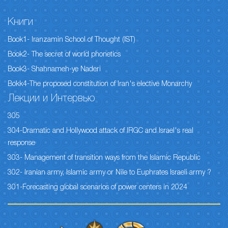
Книги
Book1- Iranzamin School of Thought (IST)
Book2- The secret of world phonetics
Book3- Shahnameh-ye Naderi
Bokk4-The proposed constitution of Iran's elective Monarchy
Лекции и Интервью
305
304-Dramatic and Hollywood attack of IRGC and Israel's real
response
303- Management of transition ways from the Islamic Republic
302- Iranian army, Islamic army or Nile to Euphrates Israeli army ?
301-Forecasting global scenarios of power centers in 2024