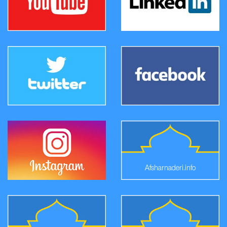
Afsharnaderi.info