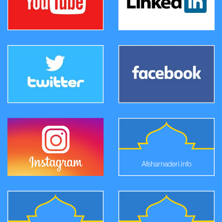
Afsharnaderi.info