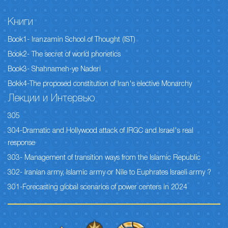
Книги
Book1- Iranzamin School of Thought (IST)
Book2- The secret of world phonetics
Book3- Shahnameh-ye Naderi
Bokk4-The proposed constitution of Iran's elective Monarchy
Лекции и Интервью
305
304-Dramatic and Hollywood attack of IRGC and Israel's real
response
303- Management of transition ways from the Islamic Republic
302- Iranian army, Islamic army or Nile to Euphrates Israeli army ?
301-Forecasting global scenarios of power centers in 2024