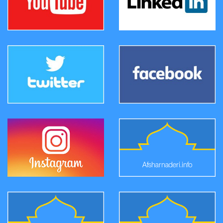
Afsharnaderi.info