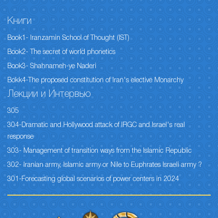
Книги
Book1- Iranzamin School of Thought (IST)
Book2- The secret of world phonetics
Book3- Shahnameh-ye Naderi
Bokk4-The proposed constitution of Iran's elective Monarchy
Лекции и Интервью
305
304-Dramatic and Hollywood attack of IRGC and Israel's real
response
303- Management of transition ways from the Islamic Republic
302- Iranian army, Islamic army or Nile to Euphrates Israeli army ?
301-Forecasting global scenarios of power centers in 2024