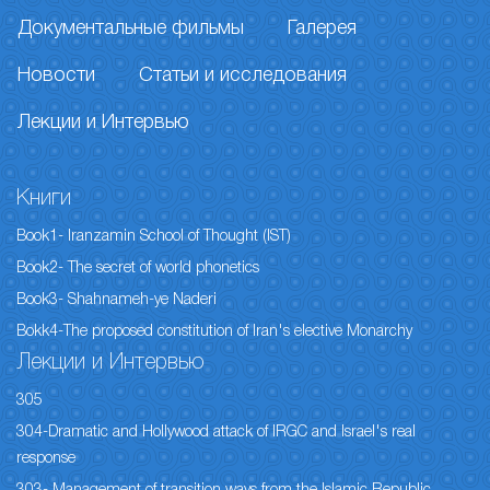
Документальные фильмы
Галерея
Новости
Статьи и исследования
Лекции и Интервью
Книги
Book1- Iranzamin School of Thought (IST)
Book2- The secret of world phonetics
Book3- Shahnameh-ye Naderi
Bokk4-The proposed constitution of Iran's elective Monarchy
Лекции и Интервью
305
304-Dramatic and Hollywood attack of IRGC and Israel's real
response