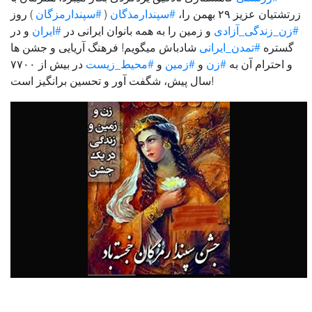
) روز
#سپندارمزگان
(
#سپندارمذگان
زرتشتیان عزیز ۲۹ بهمن را،
#زن_زندگی_آزادی
و زمین را به همه بانوان ایرانی در
#ایران
و در
گستره
#تمدن_ایرانی
شادباش میگویم! فرهنگ آریایی و جشن ها
و احترام آن به
#زن
و
#زمین
و
#محیط_زیست
در بیش از ۷۷۰۰
سال پیش، شگفت آور و تحسین برانگیز است!