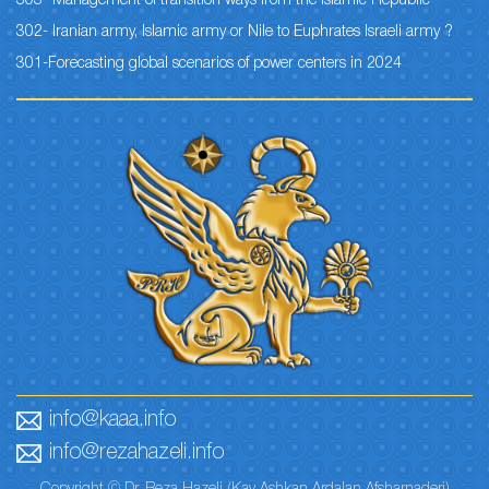
303- Management of transition ways from the Islamic Republic
302- Iranian army, Islamic army or Nile to Euphrates Israeli army ?
301-Forecasting global scenarios of power centers in 2024
info@kaaa.info
info@rezahazeli.info