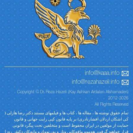
info@kaaa.info
info@rezahazeli.info
Copyright © Dr. Reza Hazeli (Kay Ashkan Ardalan Afsharnaderi)
2012-2026
All Rights Reserved
تمام حقوق نوشته ها ، مقاله ها ، کتاب ها و فیلمهای مستند دکتر رضا هازلی (
کی اشکان اردلان افشارنادری) بر پایه قانون کپی رایت جهانی و قانون
حمایت از مولفین در ایران محفوظ است و متخلفین تحت پیگرد قانونی
قرار خواهند گرفت. ‎هەموو مافەکانی وتار و پەڕتووك و وانەکان دکتۆر ڕەزا