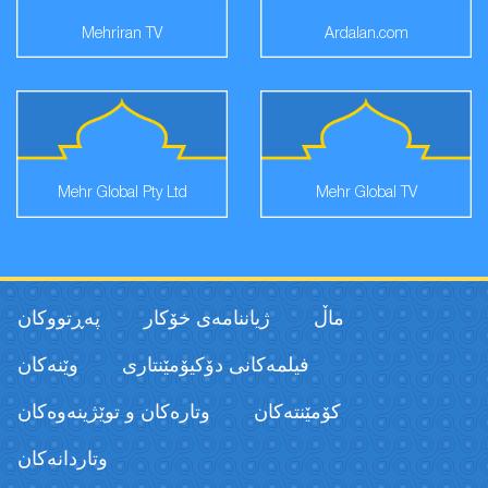
Mehriran TV
Ardalan.com
Mehr Global Pty Ltd
Mehr Global TV
ماڵ
ژیاننامەی خۆکار
پەڕتووكان
فیلمەكانی دۆکیۆمێنتاری
وێنەکان
كۆمێنتەكان
وتارەکان و توێژینەوەکان
وتاردانەكان