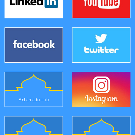
Afsharnaderi.info