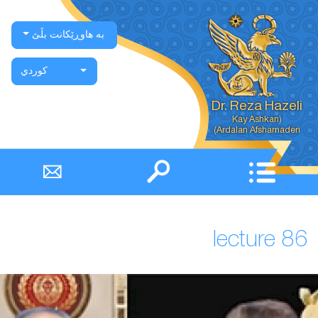
بە هاوڕێکانت بڵێ
كوردي
Dr. Reza Hazeli
Ardalan Afsharnaderi)
lecture 86