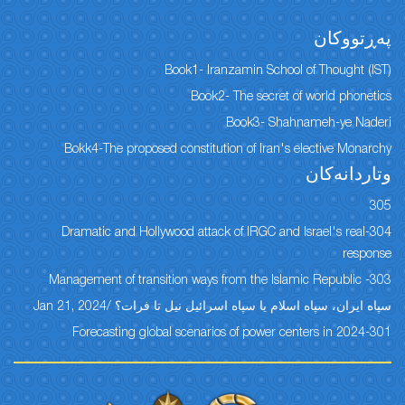
پەڕتووكان
Book1- Iranzamin School of Thought (IST)
Book2- The secret of world phonetics
Book3- Shahnameh-ye Naderi
Bokk4-The proposed constitution of Iran's elective Monarchy
وتاردانەكان
305
304-Dramatic and Hollywood attack of IRGC and Israel's real
response
303- Management of transition ways from the Islamic Republic
سپاه ایران، سپاه اسلام یا سپاه اسرائیل نیل تا فرات؟ /Jan 21, 2024
301-Forecasting global scenarios of power centers in 2024