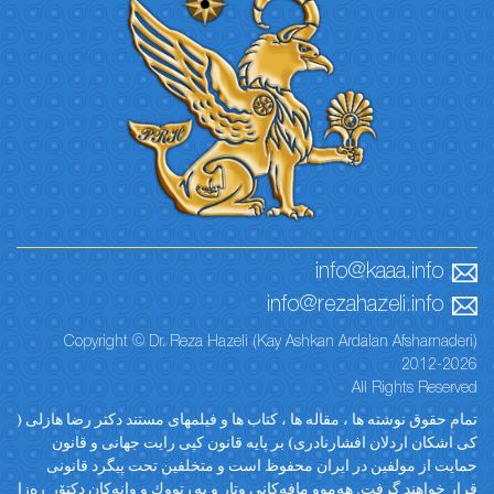
info@kaaa.info
info@rezahazeli.info
Copyright © Dr. Reza Hazeli (Kay Ashkan Ardalan Afsharnaderi)
2012-2026
All Rights Reserved
تمام حقوق نوشته ها ، مقاله ها ، کتاب ها و فیلمهای مستند دکتر رضا هازلی (
کی اشکان اردلان افشارنادری) بر پایه قانون کپی رایت جهانی و قانون
حمایت از مولفین در ایران محفوظ است و متخلفین تحت پیگرد قانونی
قرار خواهند گرفت. ‎هەموو مافەکانی وتار و پەڕتووك و وانەکان دکتۆر ڕەزا