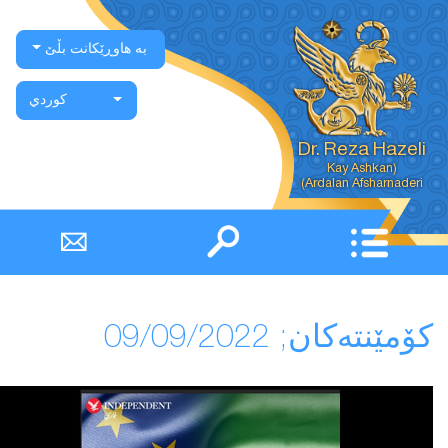
بە هاوڕێکانت بڵێ
كوردي
Dr. Reza Hazeli
Ardalan Afsharnaderi)
كۆمێنتەكان; 09/09/2022