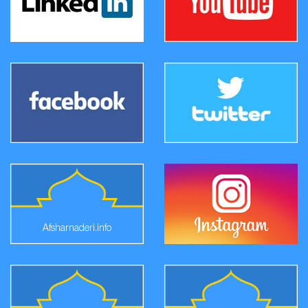
Afsharnaderi.info