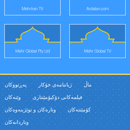
Mehriran TV
Ardalan.com
Mehr Global Pty Ltd
Mehr Global TV
ماڵ
ژیاننامەی خۆکار
پەڕتووكان
فیلمەكانی دۆکیۆمێنتاری
وێنەکان
كۆمێنتەكان
وتارەکان و توێژینەوەکان
وتاردانەكان