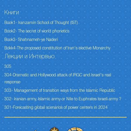
Книги
Book1- Iranzamin School of Thought (IST)
Book2- The secret of world phonetics
Book3- Shahnameh-ye Naderi
Bokk4-The proposed constitution of Iran's elective Monarchy
Лекции и Интервью
305
304-Dramatic and Hollywood attack of IRGC and Israel's real
response
303- Management of transition ways from the Islamic Republic
302- Iranian army, Islamic army or Nile to Euphrates Israeli army ?
301-Forecasting global scenarios of power centers in 2024