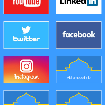
Afsharnaderi.info