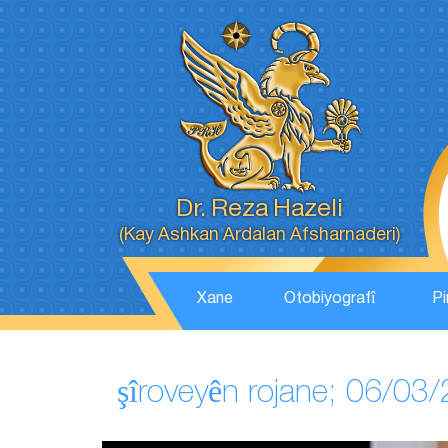
Dr. Reza Hazeli
(Kay Ashkan Ardalan Afsharnaderi)
Xane
Otobiyografî
Pi
şîroveyên rojane; 06/03