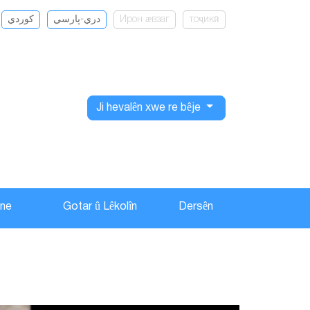
كوردي
دري-پارسي
Ирон ӕвзаг
тоҷикӣ
Ji hevalên xwe re bêje
ane
Gotar û Lêkolîn
Dersên