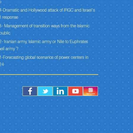
5
-Dramatic and Hollywood attack of IRGC and Israel's
l response
- Management of transition ways from the Islamic
public
- Iranian army, Islamic army or Nile to Euphrates
aeli army ?
-Forecasting global scenarios of power centers in
24