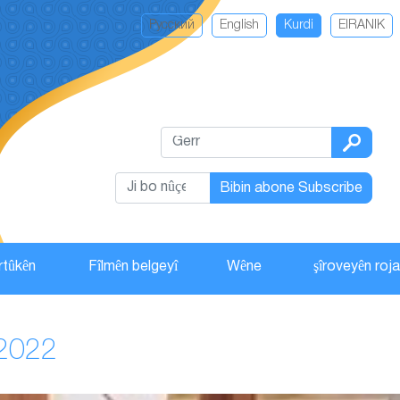
Русский
English
Kurdi
EIRANIK
Bibin abone Subscribe
rtûkên
Fîlmên belgeyî
Wêne
şîroveyên roj
/2022