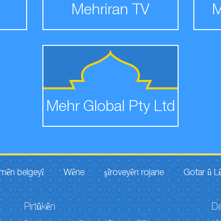
Mehriran TV
M
Mehr Global Pty Ltd
lmên belgeyî
Wêne
şîroveyên rojane
Gotar û L
Pirtûkên
D