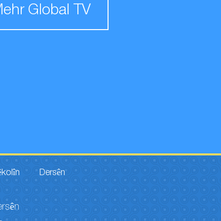
ehr Global TV
êkolîn
Dersên
ersên