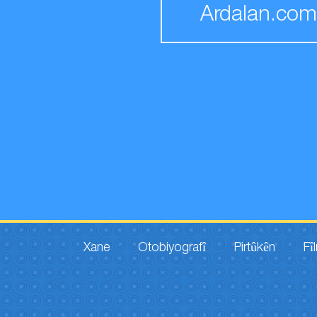
Ardalan.com
Xane
Otobiyografî
Pirtûkên
Fî