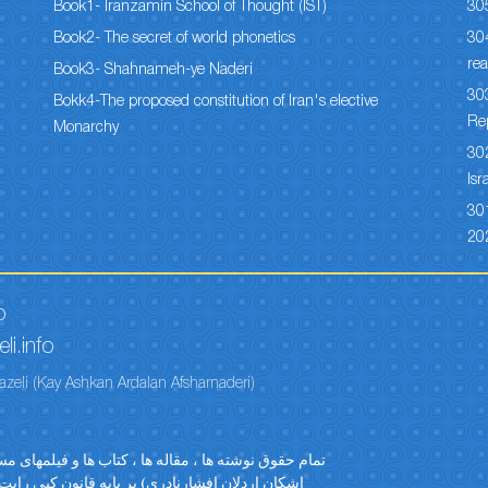
Book1- Iranzamin School of Thought (IST)
30
Book2- The secret of world phonetics
304
rea
Book3- Shahnameh-ye Naderi
303
Bokk4-The proposed constitution of Iran's elective
Re
Monarchy
302
Isr
301
20
o
li.info
azeli (Kay Ashkan Ardalan Afsharnaderi)
تمام حقوق نوشته ها ، مقاله ها ، کتاب ها و فیلمهای م
اشکان اردلان افشارنادری) بر پایه قانون کپی رایت