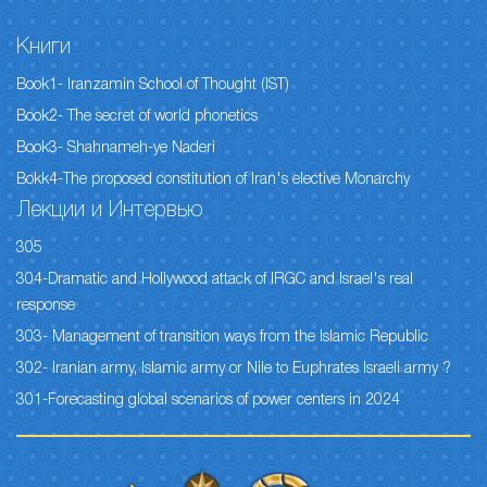
Книги
Book1- Iranzamin School of Thought (IST)
Book2- The secret of world phonetics
Book3- Shahnameh-ye Naderi
Bokk4-The proposed constitution of Iran's elective Monarchy
Лекции и Интервью
305
304-Dramatic and Hollywood attack of IRGC and Israel's real
response
303- Management of transition ways from the Islamic Republic
302- Iranian army, Islamic army or Nile to Euphrates Israeli army ?
301-Forecasting global scenarios of power centers in 2024