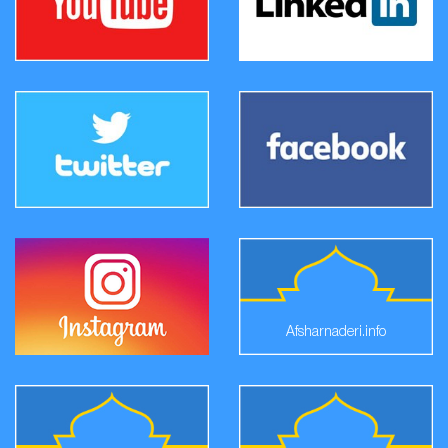
Afsharnaderi.info