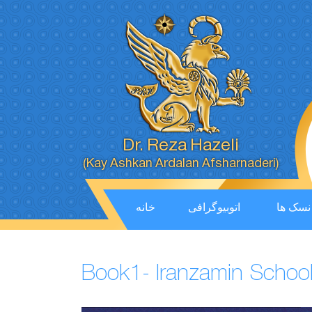
Dr. Reza Hazeli
(Kay Ashkan Ardalan Afsharnaderi)
خانه
اتوبیوگرافی
نسک ها
Book1- Iranzamin School