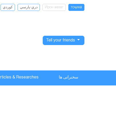
كوردي
دري-پارسي
Ирон ӕвзаг
тоҷикӣ
Tell your friends
rticles & Researches
سخنرانی ها