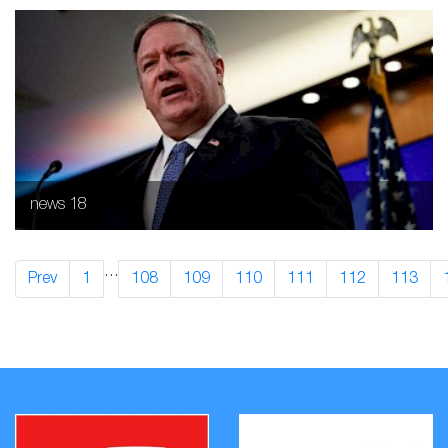
news 18
…
Prev
1
108
109
110
111
112
113