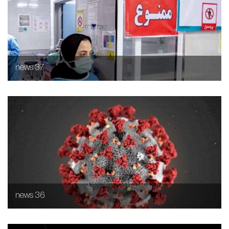
news 37
news 36