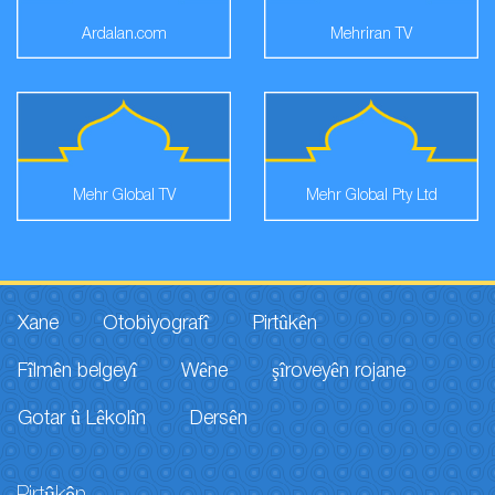
Ardalan.com
Mehriran TV
Mehr Global TV
Mehr Global Pty Ltd
Xane
Otobiyografî
Pirtûkên
Fîlmên belgeyî
Wêne
şîroveyên rojane
Gotar û Lêkolîn
Dersên