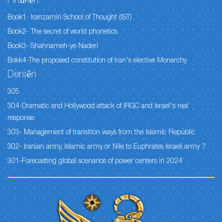
Pirtûkên
Book1- Iranzamin School of Thought (IST)
Book2- The secret of world phonetics
Book3- Shahnameh-ye Naderi
Bokk4-The proposed constitution of Iran's elective Monarchy
Dersên
305
304-Dramatic and Hollywood attack of IRGC and Israel's real
response
303- Management of transition ways from the Islamic Republic
302- Iranian army, Islamic army or Nile to Euphrates Israeli army ?
301-Forecasting global scenarios of power centers in 2024